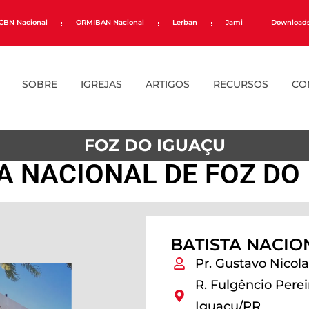
CBN Nacional
ORMIBAN Nacional
Lerban
Jami
Download
SOBRE
IGREJAS
ARTIGOS
RECURSOS
CO
FOZ DO IGUAÇU
A NACIONAL DE FOZ DO
BATISTA NACIO
Pr. Gustavo Nicol
R. Fulgêncio Pereir
Iguaçu/PR