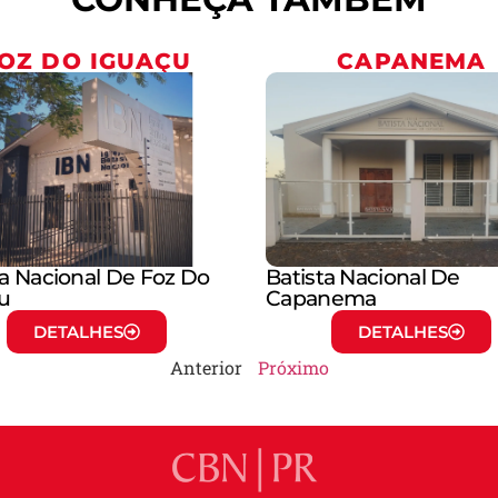
OZ DO IGUAÇU
CAPANEMA
ta Nacional De Foz Do
Batista Nacional De
u
Capanema
DETALHES
DETALHES
Anterior
Próximo